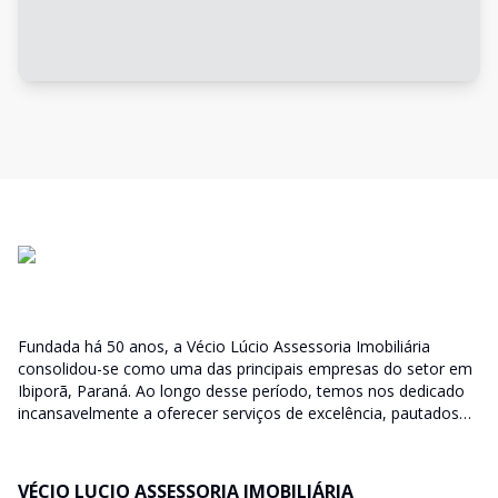
Fundada há 50 anos, a Vécio Lúcio Assessoria Imobiliária
consolidou-se como uma das principais empresas do setor em
Ibiporã, Paraná. Ao longo desse período, temos nos dedicado
incansavelmente a oferecer serviços de excelência, pautados
pela qualidade, confiança e comprometimento com nossos
clientes. Nosso compromisso vai além de simples transações
imobiliárias; buscamos compreender profundamente as
VÉCIO LUCIO ASSESSORIA IMOBILIÁRIA