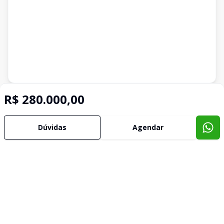
Imóveis semelhantes
R$ 280.000,00
Confira imóveis semelhantes
Dúvidas
Agendar
Cód:
170276
Comparar
Có