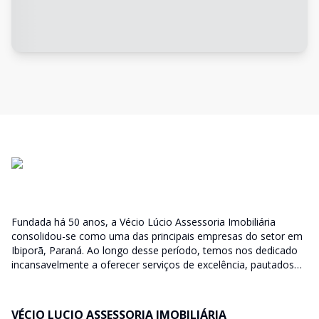
Fundada há 50 anos, a Vécio Lúcio Assessoria Imobiliária
consolidou-se como uma das principais empresas do setor em
Ibiporã, Paraná. Ao longo desse período, temos nos dedicado
incansavelmente a oferecer serviços de excelência, pautados
pela qualidade, confiança e comprometimento com nossos
clientes. Nosso compromisso vai além de simples transações
imobiliárias; buscamos compreender profundamente as
VÉCIO LUCIO ASSESSORIA IMOBILIÁRIA