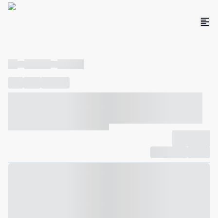
----
----- -----
----- -----
----
-----
---- ------
----- ----- -- ------ ---- ---- -- ----- ----- -----
--- ------
----- ----- -- ------ ----- ----- -- ------
-------------
Compartilhar
Favorito