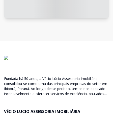
Fundada há 50 anos, a Vécio Lúcio Assessoria Imobiliária
consolidou-se como uma das principais empresas do setor em
Ibiporã, Paraná. Ao longo desse período, temos nos dedicado
incansavelmente a oferecer serviços de excelência, pautados
pela qualidade, confiança e comprometimento com nossos
clientes. Nosso compromisso vai além de simples transações
imobiliárias; buscamos compreender profundamente as
VÉCIO LUCIO ASSESSORIA IMOBILIÁRIA