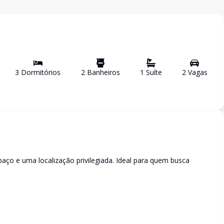
3
Dormitório
s
2
Banheiro
s
1
Suíte
2
Vaga
s
paço e uma localização privilegiada. Ideal para quem busca