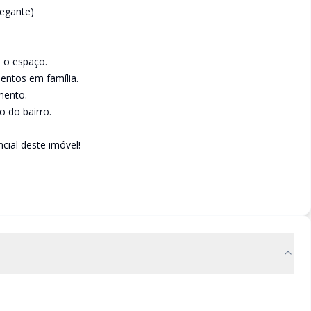
hegante)
o o espaço.
mentos em família.
mento.
o do bairro.
cial deste imóvel!