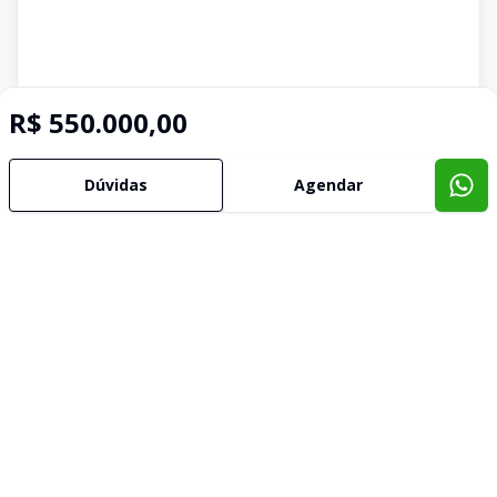
R$ 550.000,00
Dúvidas
Agendar
Imóveis semelhantes
Confira imóveis semelhantes
Cód:
170274
Comparar
Có